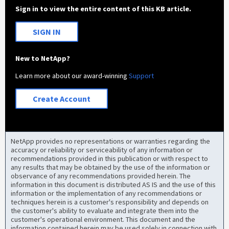
Sign in to view the entire content of this KB article.
SIGN IN
New to NetApp?
Learn more about our award-winning
Support
Create Account
NetApp provides no representations or warranties regarding the
accuracy or reliability or serviceability of any information or
recommendations provided in this publication or with respect to
any results that may be obtained by the use of the information or
observance of any recommendations provided herein. The
information in this document is distributed AS IS and the use of this
information or the implementation of any recommendations or
techniques herein is a customer's responsibility and depends on
the customer's ability to evaluate and integrate them into the
customer's operational environment. This document and the
information contained herein may be used solely in connection with