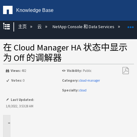
Knowledge Base
扩展/隐缩全局层次
主页
云
NetApp Console 和 Data Services
NetA
在 Cloud Manager HA 状态中显示
为 Off 的调解器
Views:
482
Visibility:
Public
另
Votes:
0
Category:
cloud-manager
存
Specialty:
cloud
为
PDF
Last Updated:
1/8/2022, 3:53:28 AM
适
用
场