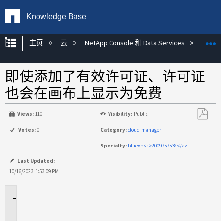
Knowledge Base
扩展/隐缩全局层次
主页
云
NetApp Console 和 Data Services
NetA
即使添加了有效许可证、许可证
也会在画布上显示为免费
Views:
110
Visibility:
Public
另
Votes:
0
Category:
cloud-manager
存
Specialty:
bluexp<a>2009757538</a>
为
PDF
Last Updated:
10/16/2023, 1:53:09 PM
适
用
场