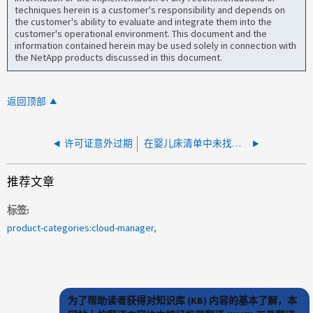
techniques herein is a customer's responsibility and depends on
the customer's ability to evaluate and integrate them into the
customer's operational environment. This document and the
information contained herein may be used solely in connection with
the NetApp products discussed in this document.
返回顶部
许可证意外过期
在婴儿床清单中未找到许可证
推荐文章
标签
product-categories:cloud-manager
为了帮助读者获得对知识库 (KB) 内容的基本了解，本