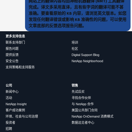
网站上的翻译内容均由神经机器翻译 (NMT) 工具翻译
完成。译文多采用直译，且有些字词的翻译可能不甚
准确。要查看原始的 KB 内容，请浏览英文版本。如您
发现任何翻译错误或影响 KB 准确性的问题，可以使用
文章底部的反馈选项报告问题。
更多支持信息
联系支持部门
培训
报告问题
社区
提供反馈
Digital Support Blog
安全公告
NetApp Neighborhood
支持策略和支持服务
公司
销售
新闻中心
先试后买
活动
寻找合作伙伴
NetApp Insight
与 NetApp 合作
客户成功案例
美国公共部门合同
环境、社会与公司治理
NetApp OnDemand 消费模式
投资者
数据远见者中心
招聘