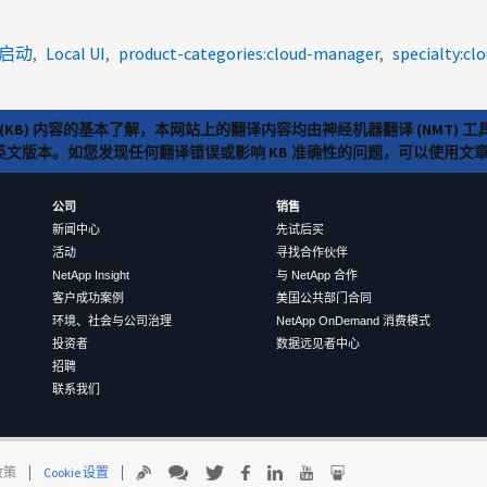
r 启动
Local UI
product-categories:cloud-manager
specialty:cl
(KB) 内容的基本了解，本网站上的翻译内容均由神经机器翻译 (NMT
览英文版本。如您发现任何翻译错误或影响 KB 准确性的问题，可以使用
公司
销售
新闻中心
先试后买
活动
寻找合作伙伴
NetApp Insight
与 NetApp 合作
客户成功案例
美国公共部门合同
环境、社会与公司治理
NetApp OnDemand 消费模式
投资者
数据远见者中心
招聘
联系我们
 政策
Cookie 设置