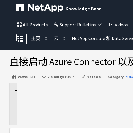
Knowledge Base
All Products
Support Bulletins
Videos
扩展/隐缩全局层次
主页
云
NetApp Console 和 Data Servi
直接启动 Azure Connector
Views:
134
Visibility:
Public
Votes:
0
Category:
clo
适
用
于
问
题