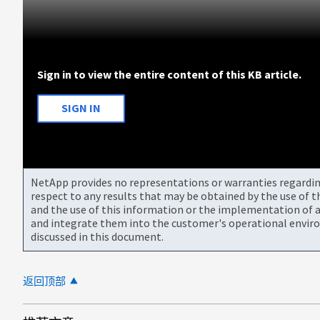
Sign in to view the entire content of this KB article.
SIGN IN
NetApp provides no representations or warranties regarding 
respect to any results that may be obtained by the use of 
and the use of this information or the implementation of a
and integrate them into the customer's operational envir
discussed in this document.
返回顶部