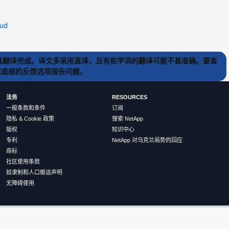
oud
) 工具翻译完成。译文多采用直译，且有些字词的翻译可能不甚准确。要查
文章底部的反馈选项报告问题。
法务
RESOURCES
一般条款和条件
订阅
隐私 & Cookie 政策
搜索 NetApp
版权
知识中心
专利
NetApp 对乌克兰局势的回应
商标
社区使用条款
奴隶制和人口贩运声明
无障碍使用