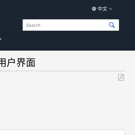
中文
S 用户界面
另
存
为
PDF