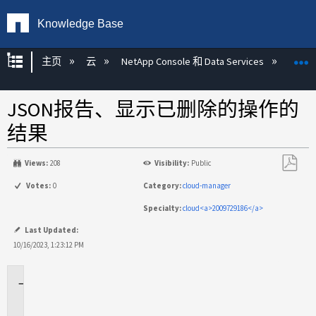
Knowledge Base
扩展/隐缩全局层次
主页
云
NetApp Console 和 Data Services
NetA
JSON报告、显示已删除的操作的
结果
Views:
208
Visibility:
Public
另
Votes:
0
Category:
cloud-manager
存
Specialty:
cloud<a>2009729186</a>
为
PDF
Last Updated:
10/16/2023, 1:23:12 PM
适
用
场