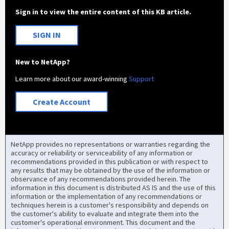
Sign in to view the entire content of this KB article.
SIGN IN
New to NetApp?
Learn more about our award-winning
Support
Create Account
NetApp provides no representations or warranties regarding the
accuracy or reliability or serviceability of any information or
recommendations provided in this publication or with respect to
any results that may be obtained by the use of the information or
observance of any recommendations provided herein. The
information in this document is distributed AS IS and the use of this
information or the implementation of any recommendations or
techniques herein is a customer's responsibility and depends on
the customer's ability to evaluate and integrate them into the
customer's operational environment. This document and the