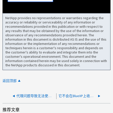
NetApp provides no representations or warranties regarding the
accuracy or reliability or serviceability of any information or
recommendations provided in this publication or with respect to
any results that may be obtained by the use of the information or
observance of any recommendations provided herein. The
information in this document is distributed AS IS and the use of this
information or the implementation of any recommendations or
techniques herein is a customer's responsibility and depends on
the customer's ability to evaluate and integrate them into the
customer's operational environment. This document and the
information contained herein may be used solely in connection with
the NetApp products discussed in this document.
返回顶部
代理问题导致无法使用 SAML 联合登录
它不会在BlueXP上收到通知铃电子邮件
推荐文章