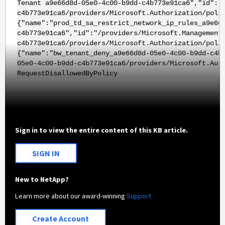
Tenant a9e66d8d-05e0-4c00-b9dd-c4b773e91ca6","id":"
c4b773e91ca6/providers/Microsoft.Authorization/poli
{"name":"prod_td_sa_restrict_network_ip_rules_a9e66
c4b773e91ca6","id":"/providers/Microsoft.Management
c4b773e91ca6/providers/Microsoft.Authorization/poli
{"name":"bw_tenant_deny_a9e66d8d-05e0-4c00-b9dd-c4b
05e0-4c00-b9dd-c4b773e91ca6/providers/Microsoft.Aut
RequestDisallowedByPolicy
Sign in to view the entire content of this KB article.
SIGN IN
New to NetApp?
Learn more about our award-winning
Support
Create Account