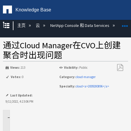
Knowledge Base
扩展/隐缩全局层次
主页
云
NetApp Console 和 Data Services
NetA
通过Cloud Manager在CVO上创建
聚合时出现问题
Views:
213
Visibility:
Public
另
Votes:
0
Category:
cloud-manager
存
Specialty:
cloud<a>2009280896</a>
为
PDF
Last Updated:
9/11/2022, 4:23:06 PM
适
用
场