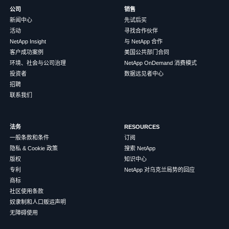
公司
销售
新闻中心
先试后买
活动
寻找合作伙伴
NetApp Insight
与 NetApp 合作
客户成功案例
美国公共部门合同
环境、社会与公司治理
NetApp OnDemand 消费模式
投资者
数据远见者中心
招聘
联系我们
法务
RESOURCES
一般条款和条件
订阅
隐私 & Cookie 政策
搜索 NetApp
版权
知识中心
专利
NetApp 对乌克兰局势的回应
商标
社区使用条款
奴隶制和人口贩运声明
无障碍使用