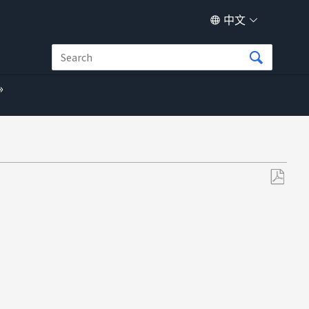
中文
另
存
为
PDF