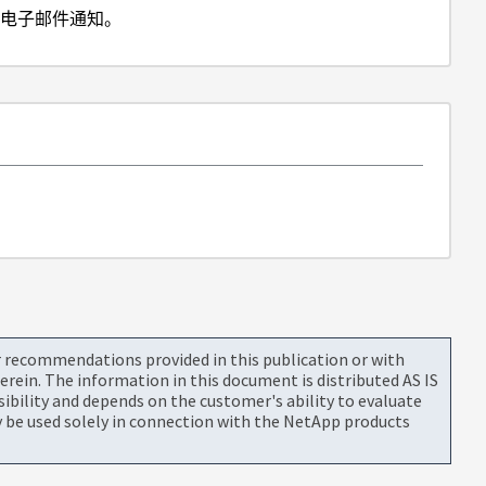
到电子邮件通知。
or recommendations provided in this publication or with
rein. The information in this document is distributed AS IS
bility and depends on the customer's ability to evaluate
be used solely in connection with the NetApp products