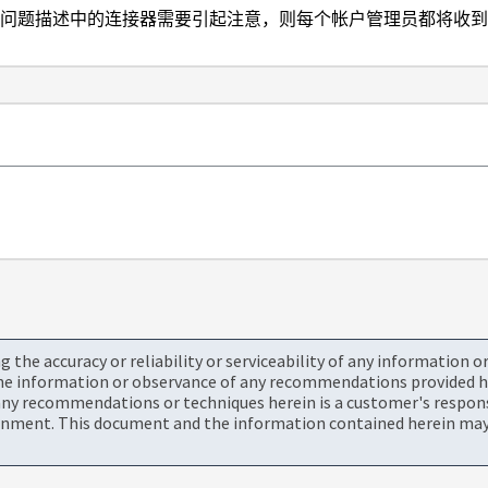
果问题描述中的连接器需要引起注意，则每个帐户管理员都将收
the accuracy or reliability or serviceability of any information 
the information or observance of any recommendations provided he
ny recommendations or techniques herein is a customer's responsi
onment. This document and the information contained herein may 