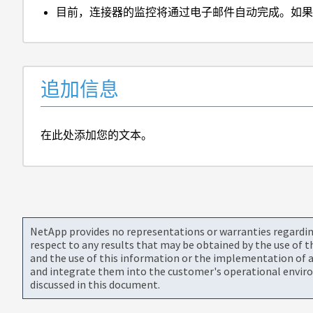
目前，连接器的监控将通过电子邮件自动完成。如
追加信息
在此处添加您的文本。
NetApp provides no representations or warranties regarding 
respect to any results that may be obtained by the use of 
and the use of this information or the implementation of a
and integrate them into the customer's operational envir
discussed in this document.