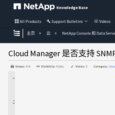
Knowledge Base
All Products
Support Bulletins
Videos
扩展/隐缩全局层次
主页
云
NetApp Console 和 Data Servi
Cloud Manager 是否支持 SN
Views:
419
Visibility:
Public
Votes:
0
Category:
clo
适
用
场
景
问
题
解