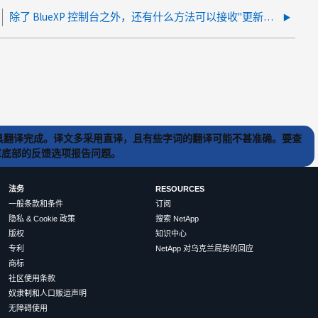
除了 BlueXP 控制台之外，还有什么方法可以接收"更新您的 NSS 帐户"警报？
) 工具翻译完成。译文多采用直译，且有些字词的翻译可能不甚准确。要查
文章底部的反馈选项报告问题。
法务
RESOURCES
一般条款和条件
订阅
隐私 & Cookie 政策
搜索 NetApp
版权
知识中心
专利
NetApp 对乌克兰局势的回应
商标
社区使用条款
奴隶制和人口贩运声明
无障碍使用