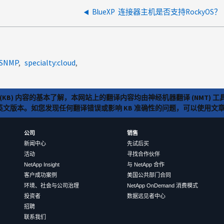
BlueXP 连接器主机是否支持RockyOS？
SNMP
specialty:cloud
(KB) 内容的基本了解，本网站上的翻译内容均由神经机器翻译 (NMT
览英文版本。如您发现任何翻译错误或影响 KB 准确性的问题，可以使用
公司
销售
新闻中心
先试后买
活动
寻找合作伙伴
NetApp Insight
与 NetApp 合作
客户成功案例
美国公共部门合同
环境、社会与公司治理
NetApp OnDemand 消费模式
投资者
数据远见者中心
招聘
联系我们