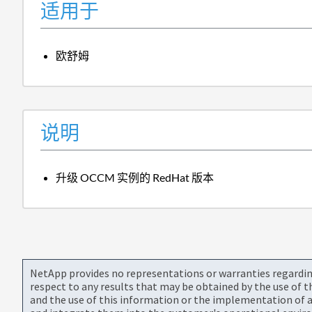
适用于
欧舒姆
说明
升级 OCCM 实例的 RedHat 版本
NetApp provides no representations or warranties regarding 
respect to any results that may be obtained by the use of 
and the use of this information or the implementation of a