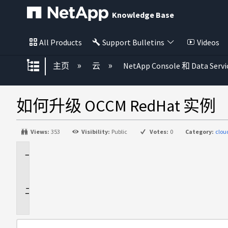
Knowledge Base
All Products
Support Bulletins
Videos
扩展/隐缩全局层次
主页
云
NetApp Console 和 Data Servi
如何升级 OCCM RedHat 实例
Views:
353
Visibility:
Public
Votes:
0
Category:
clo
适
用
于
说
明