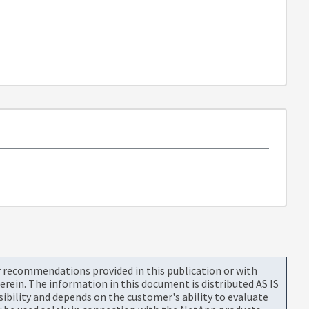
or recommendations provided in this publication or with
rein. The information in this document is distributed AS IS
bility and depends on the customer's ability to evaluate