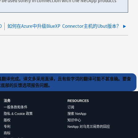
be used solely in connection with the NetApp products
O
如何在Azure中升级BlueXP Connector主机的Ubut版本？
) 工具翻译完成。译文多采用直译，且有些字词的翻译可能不甚准确。要查
文章底部的反馈选项报告问题。
法务
RESOURCES
一般条款和条件
订阅
隐私 & Cookie 政策
搜索 NetApp
版权
知识中心
专利
NetApp 对乌克兰局势的回应
商标