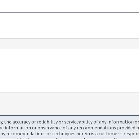
the accuracy or reliability or serviceability of any information 
the information or observance of any recommendations provided he
ny recommendations or techniques herein is a customer's responsi