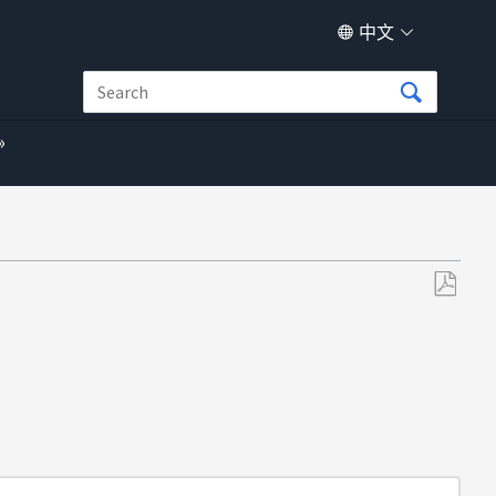
中文
另
存
为
PDF