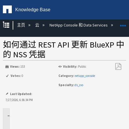
Knowledge Base
扩展/隐缩全局层次
主页
云
NetApp Console 和 Data Services
NetA
如何通过 REST API 更新 BlueXP 中
的 NSS 凭据
Views:
153
Visibility:
Public
另
Votes:
0
Category:
netapp_console
存
Specialty:
ds_cvo
为
PDF
Last Updated:
7/27/2026, 6:36:34 PM
适
用
于