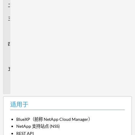
说
明
操
作
步
骤
追
加
信
息
内
部
参
考
适用于
BlueXP（前称 NetApp Cloud Manager）
NetApp 支持站点 (NSS)
REST API