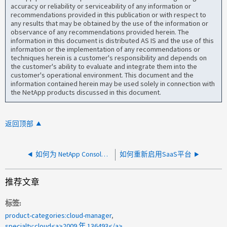
accuracy or reliability or serviceability of any information or
recommendations provided in this publication or with respect to
any results that may be obtained by the use of the information or
observance of any recommendations provided herein. The
information in this document is distributed AS IS and the use of this
information or the implementation of any recommendations or
techniques herein is a customer's responsibility and depends on
the customer's ability to evaluate and integrate them into the
customer's operational environment. This document and the
information contained herein may be used solely in connection with
the NetApp products discussed in this document.
返回顶部
如何为 NetApp Console Agent 的维护控制台打开远程会话 - OVA 部署
如何重新启用SaaS平台
推荐文章
标签
product-categories:cloud-manager
specialty:cloud<a>2009 年 136493</a>