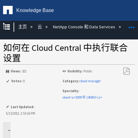
Knowledge Base
扩展/隐缩全局层次
主页
云
NetApp Console 和 Data Services
NetA
如何在 Cloud Central 中执行联合
设置
Views:
322
Visibility:
Public
另
Votes:
0
Category:
cloud-manager
存
Specialty:
为
cloud<a>2009 年 136493</a>
PDF
Last Updated:
5/13/2022, 2:53:16 PM
适
用