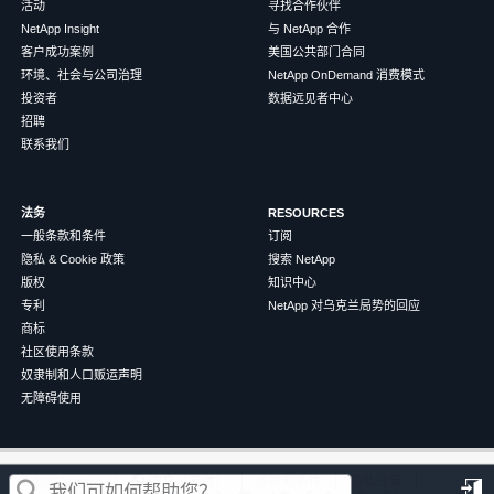
活动
寻找合作伙伴
NetApp Insight
与 NetApp 合作
客户成功案例
美国公共部门合同
环境、社会与公司治理
NetApp OnDemand 消费模式
投资者
数据远见者中心
招聘
联系我们
法务
RESOURCES
一般条款和条件
订阅
隐私 & Cookie 政策
搜索 NetApp
版权
知识中心
专利
NetApp 对乌克兰局势的回应
商标
社区使用条款
奴隶制和人口贩运声明
无障碍使用
这篇文章对您有帮助吗？
©
2026
NetApp
中文（简体）
条款和条件
隐私政策