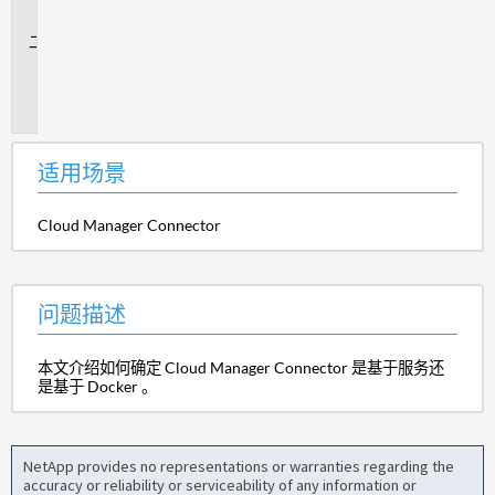
景
问
题
描
述
适用场景
Cloud Manager Connector
问题描述
本文介绍如何确定 Cloud Manager Connector 是基于服务还
是基于 Docker 。
NetApp provides no representations or warranties regarding the
accuracy or reliability or serviceability of any information or