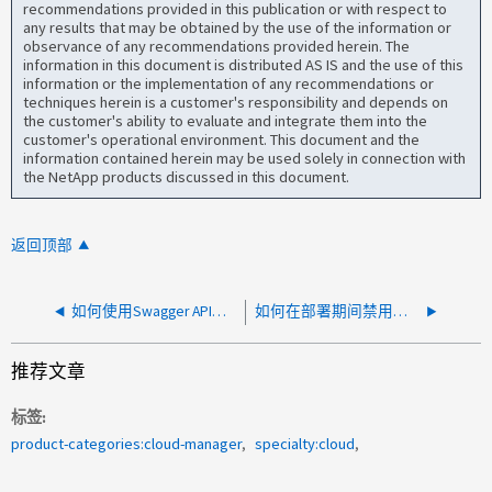
recommendations provided in this publication or with respect to
any results that may be obtained by the use of the information or
observance of any recommendations provided herein. The
information in this document is distributed AS IS and the use of this
information or the implementation of any recommendations or
techniques herein is a customer's responsibility and depends on
the customer's ability to evaluate and integrate them into the
customer's operational environment. This document and the
information contained herein may be used solely in connection with
the NetApp products discussed in this document.
返回顶部
如何使用Swagger API部署CVO
如何在部署期间禁用自动Cloud Volumes ONTAP更新
推荐文章
标签
product-categories:cloud-manager
specialty:cloud