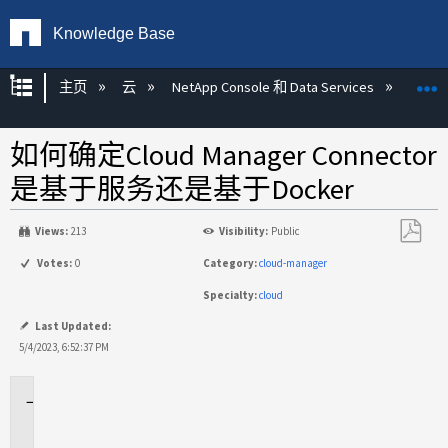
Knowledge Base
扩展/隐缩全局层次
主页
云
NetApp Console 和 Data Services
NetA
如何确定Cloud Manager Connector
是基于服务还是基于Docker
Views:
213
Visibility:
Public
另
Votes:
0
Category:
cloud-manager
存
Specialty:
cloud
为
PDF
Last Updated:
5/4/2023, 6:52:37 PM
适
用
场