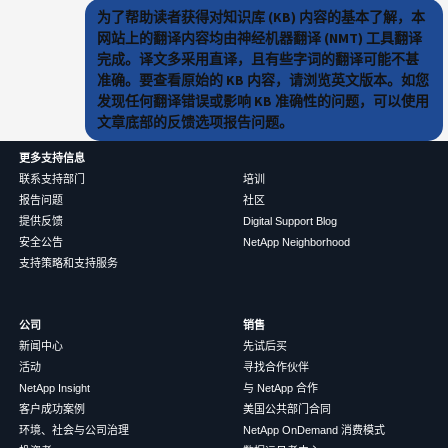
为了帮助读者获得对知识库 (KB) 内容的基本了解，本
网站上的翻译内容均由神经机器翻译 (NMT) 工具翻译
完成。译文多采用直译，且有些字词的翻译可能不甚
准确。要查看原始的 KB 内容，请浏览英文版本。如您
发现任何翻译错误或影响 KB 准确性的问题，可以使用
文章底部的反馈选项报告问题。
更多支持信息
联系支持部门
培训
报告问题
社区
提供反馈
Digital Support Blog
安全公告
NetApp Neighborhood
支持策略和支持服务
公司
销售
新闻中心
先试后买
活动
寻找合作伙伴
NetApp Insight
与 NetApp 合作
客户成功案例
美国公共部门合同
环境、社会与公司治理
NetApp OnDemand 消费模式