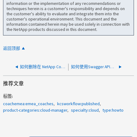
information or the implementation of any recommendations or
techniques herein is a customer's responsibility and depends on
the customer's ability to evaluate and integrate them into the
customer's operational environment. This document and the
information contained herein may be used solely in connection with
the NetApp products discussed in this document.
返回顶部
如何删除在 NetApp Console 上显示为灰色且无法删除的 NSS 账户
如何使用Swagger API部署CVO
推荐文章
标签
coachemea:emea_coaches
kcsworkflow:published
product-categories:cloud-manager
specialty:cloud
type:howto