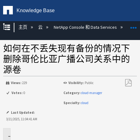
Knowledge Base
扩展/隐缩全局层次
主页
云
NetApp Console 和 Data Services
NetA
如何在不丢失现有备份的情况下
删除哥伦比亚广播公司关系中的
源卷
Views:
229
Visibility:
Public
另
Votes:
0
Category:
cloud-manager
存
Specialty:
cloud
为
PDF
Last Updated:
3/21/2025, 11:04:41 AM
适