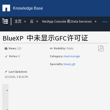
Knowledge Base
扩展/隐缩全局层次
主页
云
NetApp Console 和 Data Services
NetA
BlueXP 中未显示GFC许可证
Views:
113
Visibility:
Public
另
Votes:
0
Category:
cloud-manager
存
Specialty:
bluexp_gfc
为
PDF
Last Updated:
10/3/2024, 3:36:16 PM
适
用
场
景