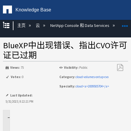
Knowledge Base
扩展/隐缩全局层次
主页
云
NetApp Console 和 Data Services
NetA
BlueXP中出现错误、指出CVO许可
证已过期
Views:
75
Visibility:
Public
另
Votes:
0
Category:
cloud-volumes-ontap-cvo
存
Specialty:
cloud<a>2009505704</a>
为
PDF
Last Updated:
5/31/2023, 8:22:21 PM
适
用
场