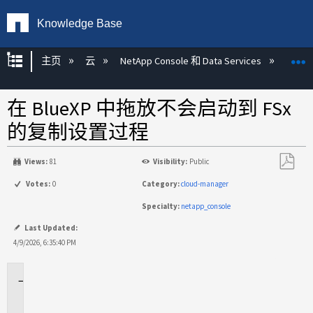
Knowledge Base
扩展/隐缩全局层次
主页
云
NetApp Console 和 Data Services
NetA
在 BlueXP 中拖放不会启动到 FSx
的复制设置过程
Views:
81
Visibility:
Public
另
Votes:
0
Category:
cloud-manager
存
Specialty:
netapp_console
为
PDF
Last Updated:
4/9/2026, 6:35:40 PM
适
用
于