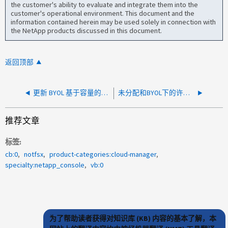
the customer's ability to evaluate and integrate them into the
customer's operational environment. This document and the
information contained herein may be used solely in connection with
the NetApp products discussed in this document.
返回顶部
更新 BYOL 基于容量的许可证是否会增加 CVO 的已配置容量？
未分配和BYOL下的许可证重复
推荐文章
标签
cb:0
notfsx
product-categories:cloud-manager
specialty:netapp_console
vb:0
为了帮助读者获得对知识库 (KB) 内容的基本了解，本