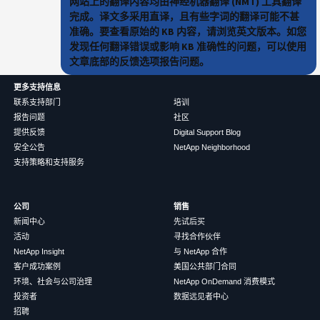
网站上的翻译内容均由神经机器翻译 (NMT) 工具翻译
完成。译文多采用直译，且有些字词的翻译可能不甚
准确。要查看原始的 KB 内容，请浏览英文版本。如您
发现任何翻译错误或影响 KB 准确性的问题，可以使用
文章底部的反馈选项报告问题。
更多支持信息
联系支持部门
培训
报告问题
社区
提供反馈
Digital Support Blog
安全公告
NetApp Neighborhood
支持策略和支持服务
公司
销售
新闻中心
先试后买
活动
寻找合作伙伴
NetApp Insight
与 NetApp 合作
客户成功案例
美国公共部门合同
环境、社会与公司治理
NetApp OnDemand 消费模式
投资者
数据远见者中心
招聘