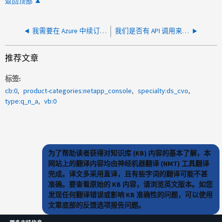
返回顶部
我需要在 Azure 中续订过期的密钥吗？
我们是否有 API 调用来获取有关 BlueXP Tiering 的详细信息？
推荐文章
标签
cb:0
product-categories:netapp_console
specialty:ds_cvo
type:q_n_a
vb:0
为了帮助读者获得对知识库 (KB) 内容的基本了解，本
网站上的翻译内容均由神经机器翻译 (NMT) 工具翻译
完成。译文多采用直译，且有些字词的翻译可能不甚
准确。要查看原始的 KB 内容，请浏览英文版本。如您
发现任何翻译错误或影响 KB 准确性的问题，可以使用
文章底部的反馈选项报告问题。