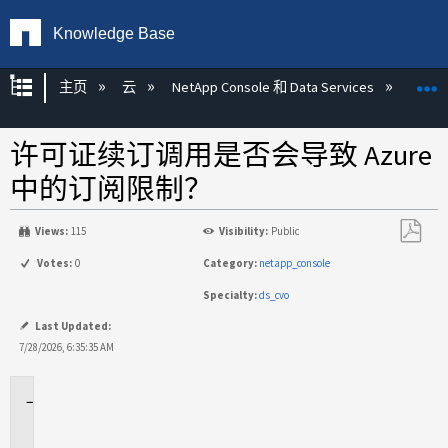
Knowledge Base
扩展/隐缩全局层次
主页
云
NetApp Console 和 Data Services
NetA
许可证续订调用是否会导致 Azure
中的订阅限制？
Views:
115
Visibility:
Public
另
Votes:
0
Category:
netapp_console
存
Specialty:
ds_cvo
为
PDF
Last Updated:
7/28/2026, 6:35:35 AM
适
用
于