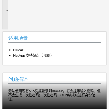
景
问
题
描
述
适用场景
BlueXP
NetApp 支持站点（ NSS ）
问题描述
无法使用现有NSS凭据登录到BlueXP。它会提示输入密码、但
不会生成一次性密码(一次性密码、OTP)以成功进行身份验
证。