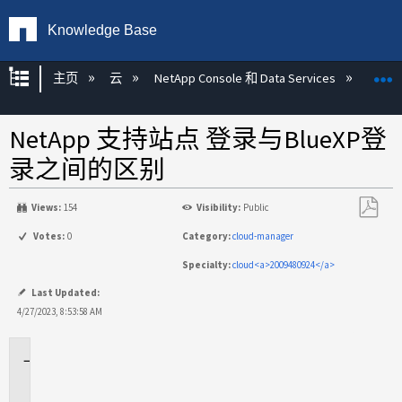
Knowledge Base
扩展/隐缩全局层次
主页
云
NetApp Console 和 Data Services
NetA
NetApp 支持站点 登录与BlueXP登
录之间的区别
Views:
154
Visibility:
Public
另
Votes:
0
Category:
cloud-manager
存
Specialty:
cloud<a>2009480924</a>
为
PDF
Last Updated:
4/27/2023, 8:53:58 AM
适
用
场