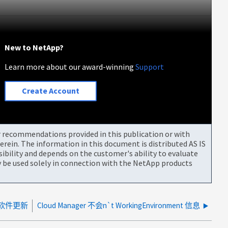
New to NetApp?
Learn more about our award-winning
Support
Create Account
or recommendations provided in this publication or with
rein. The information in this document is distributed AS IS
bility and depends on the customer's ability to evaluate
be used solely in connection with the NetApp products
O 软件更新
Cloud Manager 不会n`t WorkingEnvironment 信息