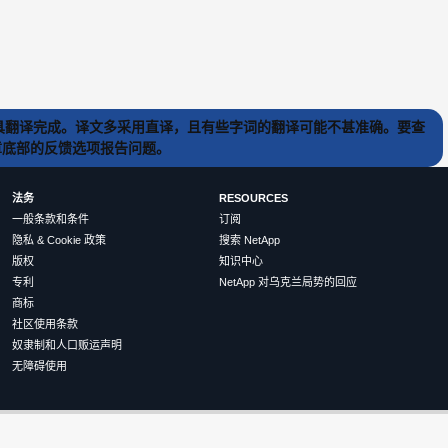
) 工具翻译完成。译文多采用直译，且有些字词的翻译可能不甚准确。要查
文章底部的反馈选项报告问题。
法务
RESOURCES
一般条款和条件
订阅
隐私 & Cookie 政策
搜索 NetApp
版权
知识中心
专利
NetApp 对乌克兰局势的回应
商标
社区使用条款
奴隶制和人口贩运声明
无障碍使用