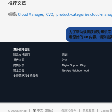
推荐文章
标签
Cloud Manager
CVO
product-categories:cloud-mana
为了帮助读者获得对知识库 
看原始的 KB 内容，请浏
更多支持信息
联系支持部门
培训
报告问题
社区
提供反馈
Digital Support Blog
安全公告
NetApp Neighborhood
支持策略和支持服务
©
2026
NetApp
中文（简体）
条款和条件
隐私政策
Cookie