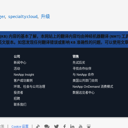
ger
specialty:cloud
升级
(KB) 内容的基本了解，本网站上的翻译内容均由神经机器翻译 (NMT
览英文版本。如您发现任何翻译错误或影响 KB 准确性的问题，可以使用
公司
销售
新闻中心
先试后买
活动
寻找合作伙伴
NetApp Insight
与 NetApp 合作
客户成功案例
美国公共部门合同
环境、社会与公司治理
NetApp OnDemand 消费模式
投资者
数据远见者中心
招聘
联系我们
 政策
Cookie 设置