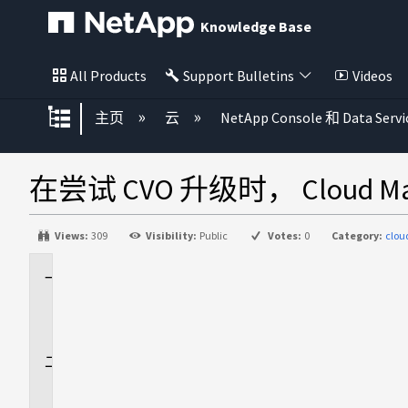
Knowledge Base
All Products
Support Bulletins
Videos
扩展/隐缩全局层次
主页
云
NetApp Console 和 Data Servi
在尝试 CVO 升级时， Cloud
Views:
309
Visibility:
Public
Votes:
0
Category:
clo
适
用
场
景
问
题
描