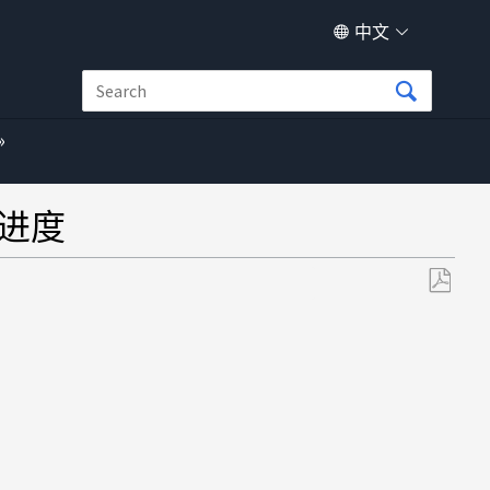
中文
的进度
另
存
为
PDF