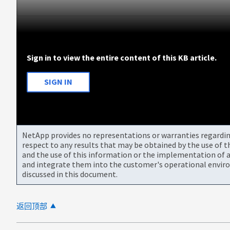
Sign in to view the entire content of this KB article.
SIGN IN
NetApp provides no representations or warranties regarding 
respect to any results that may be obtained by the use of 
and the use of this information or the implementation of a
and integrate them into the customer's operational envir
discussed in this document.
返回顶部