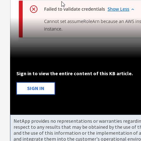
Sign in to view the entire content of this KB article.
SIGN IN
NetApp provides no representations or warranties regarding 
respect to any results that may be obtained by the use of 
and the use of this information or the implementation of a
and integrate them into the customer's operational envir