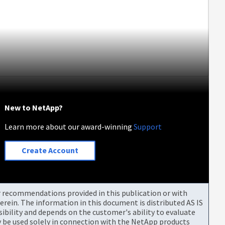
New to NetApp?
Learn more about our award-winning
Support
Create Account
or recommendations provided in this publication or with
rein. The information in this document is distributed AS IS
bility and depends on the customer's ability to evaluate
be used solely in connection with the NetApp products