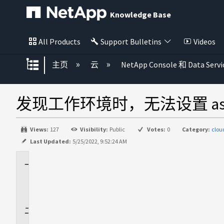
Knowledge Base
All Products
Support Bulletins
Videos
扩展/隐缩全局层次
主页
云
NetApp Console 和 Data Servi
发现工作环境时，无法设置 assu
Views:
127
Visibility:
Public
Votes:
0
Category:
clo
Last Updated:
5/25/2022, 9:52:24 AM
适
用
场
景
问
题