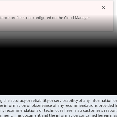
the accuracy or reliability or serviceability of any information 
the information or observance of any recommendations provided he
ny recommendations or techniques herein is a customer's responsi
onment. This document and the information contained herein may 