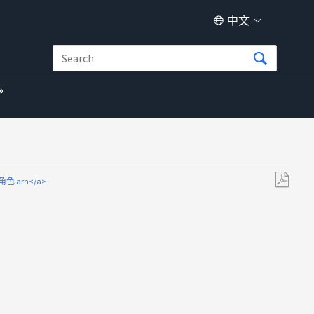
中文
担角色 arn</a>
另
存
为
PDF