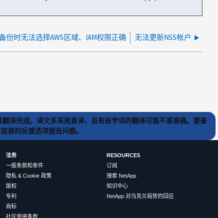
备份时无法选择AWS区域、IAM权限正确
无法更新NSS帐户
) 工具翻译完成。译文多采用直译，且有些字词的翻译可能不甚准确。要查
文章底部的反馈选项报告问题。
法务
RESOURCES
一般条款和条件
订阅
隐私 & Cookie 政策
搜索 NetApp
版权
知识中心
专利
NetApp 对乌克兰局势的回应
商标
社区使用条款