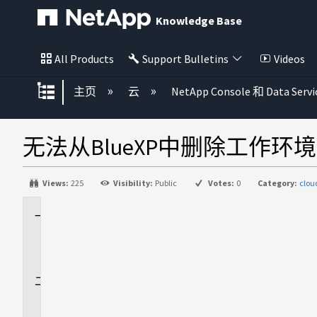
Knowledge Base
All Products
Support Bulletins
Videos
扩展/隐缩全局层次
主页
云
NetApp Console 和 Data Servi
无法从BlueXP中删除工作环境
Views:
225
Visibility:
Public
Votes:
0
Category:
clo
适
用
场
景
问
题
描