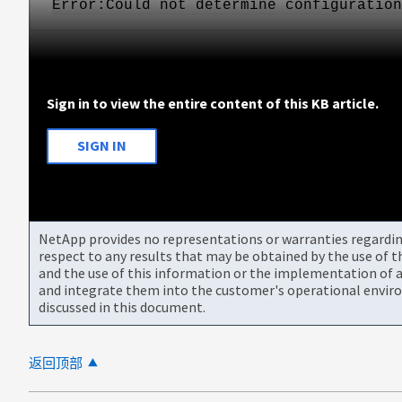
Error:Could not determine configuration
Sign in to view the entire content of this KB article.
SIGN IN
NetApp provides no representations or warranties regarding 
respect to any results that may be obtained by the use of 
and the use of this information or the implementation of a
and integrate them into the customer's operational envir
discussed in this document.
返回顶部