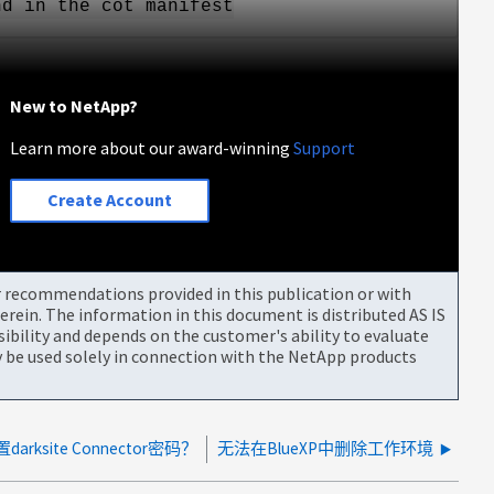
nd in the cot manifest
New to NetApp?
Learn more about our award-winning
Support
Create Account
or recommendations provided in this publication or with
rein. The information in this document is distributed AS IS
bility and depends on the customer's ability to evaluate
be used solely in connection with the NetApp products
rksite Connector密码？
无法在BlueXP中删除工作环境