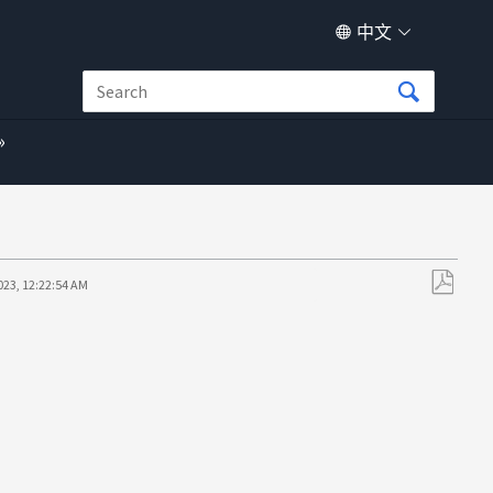
中文
023, 12:22:54 AM
另
存
为
PDF