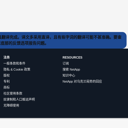
) 工具翻译完成。译文多采用直译，且有些字词的翻译可能不甚准确。要查
文章底部的反馈选项报告问题。
法务
RESOURCES
一般条款和条件
订阅
隐私 & Cookie 政策
搜索 NetApp
版权
知识中心
专利
NetApp 对乌克兰局势的回应
商标
社区使用条款
奴隶制和人口贩运声明
无障碍使用