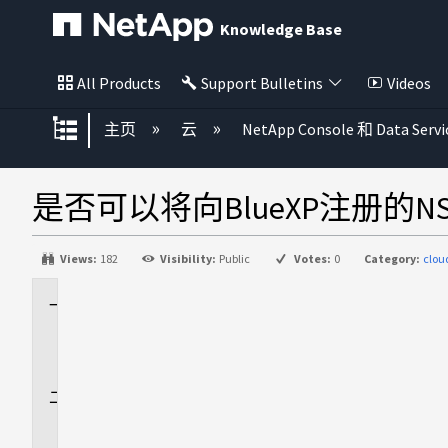
Knowledge Base
All Products
Support Bulletins
Videos
扩展/隐缩全局层次
主页
云
NetApp Console 和 Data Servi
是否可以将向BlueXP注册的
Views:
182
Visibility:
Public
Votes:
0
Category:
clo
适
用
场
景
问
题
解