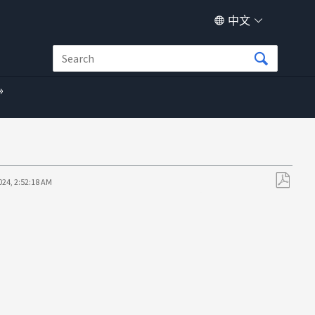
中文
024, 2:52:18 AM
另
存
为
PDF