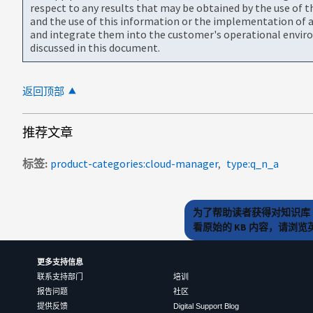
respect to any results that may be obtained by the use of 
and the use of this information or the implementation of a
and integrate them into the customer's operational envir
discussed in this document.
返回顶部
推荐文章
标签
product-categories:cloud-manager
type:q_n_a
为了帮助读者获得对知识库 
看原始的 KB 内容，请浏
更多支持信息
联系支持部门
培训
报告问题
社区
提供反馈
Digital Support Blog