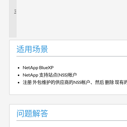
答
追
加
信
息
适用场景
NetApp BlueXP
NetApp 支持站点(NSS)帐户
注册 外包维护的供应商的NSS帐户、然后 删除 现有的
问题解答