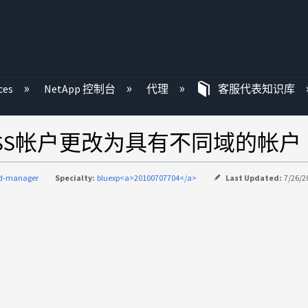
ces
NetApp 控制台
代理
客服代表知识库
NSS帐户更改为具有不同域的帐户
ud-manager
Specialty:
bluexp<a>20100707704</a>
Last Updated:
7/26/2