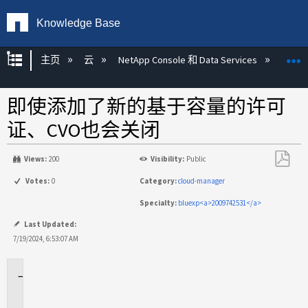
Knowledge Base
扩展/隐缩全局层次
主页
云
NetApp Console 和 Data Services
NetA
即使添加了新的基于容量的许可
证、CVO也会关闭
Views:
200
Visibility:
Public
另
Votes:
0
Category:
cloud-manager
存
Specialty:
bluexp<a>2009742531</a>
为
PDF
Last Updated:
7/19/2024, 6:53:07 AM
适
用
场