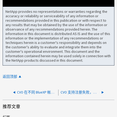
NetApp provides no representations or warranties regarding the
accuracy or reliability or serviceability of any information or
recommendations provided in this publication or with respect to
any results that may be obtained by the use of the information or
observance of any recommendations provided herein. The
information in this document is distributed AS IS and the use of this
information or the implementation of any recommendations or
techniques herein is a customer's responsibility and depends on
the customer's ability to evaluate and integrate them into the
customer's operational environment. This document and the
information contained herein may be used solely in connection with
the NetApp products discussed in this document.
返回顶部
CVO 在不同 BlueXP 帐户的连接器上被发现后几天关闭
CVO 支持注册失败，无法使用 BlueXP UI 进行升级
推荐文章