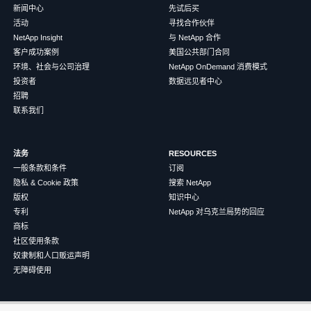
新闻中心
先试后买
活动
寻找合作伙伴
NetApp Insight
与 NetApp 合作
客户成功案例
美国公共部门合同
环境、社会与公司治理
NetApp OnDemand 消费模式
投资者
数据远见者中心
招聘
联系我们
法务
RESOURCES
一般条款和条件
订阅
隐私 & Cookie 政策
搜索 NetApp
版权
知识中心
专利
NetApp 对乌克兰局势的回应
商标
社区使用条款
奴隶制和人口贩运声明
无障碍使用