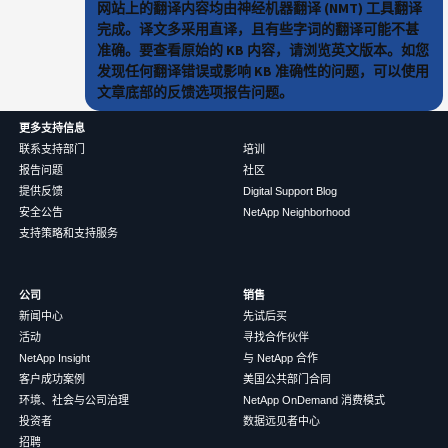
网站上的翻译内容均由神经机器翻译 (NMT) 工具翻译
完成。译文多采用直译，且有些字词的翻译可能不甚
准确。要查看原始的 KB 内容，请浏览英文版本。如您
发现任何翻译错误或影响 KB 准确性的问题，可以使用
文章底部的反馈选项报告问题。
更多支持信息
联系支持部门
培训
报告问题
社区
提供反馈
Digital Support Blog
安全公告
NetApp Neighborhood
支持策略和支持服务
公司
销售
新闻中心
先试后买
活动
寻找合作伙伴
NetApp Insight
与 NetApp 合作
客户成功案例
美国公共部门合同
环境、社会与公司治理
NetApp OnDemand 消费模式
投资者
数据远见者中心
招聘