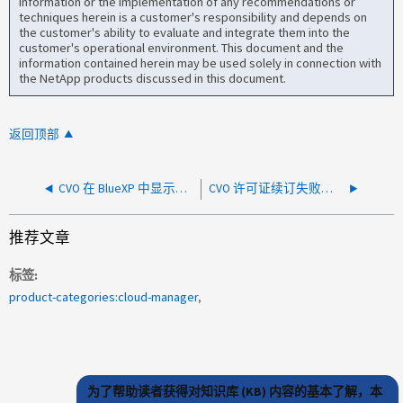
information or the implementation of any recommendations or
techniques herein is a customer's responsibility and depends on
the customer's ability to evaluate and integrate them into the
customer's operational environment. This document and the
information contained herein may be used solely in connection with
the NetApp products discussed in this document.
返回顶部
CVO 在 BlueXP 中显示为最新，但实际上并非如此
CVO 许可证续订失败，出现错误：连接到 saas-mp 服务失败。远程关闭
推荐文章
标签
product-categories:cloud-manager
为了帮助读者获得对知识库 (KB) 内容的基本了解，本