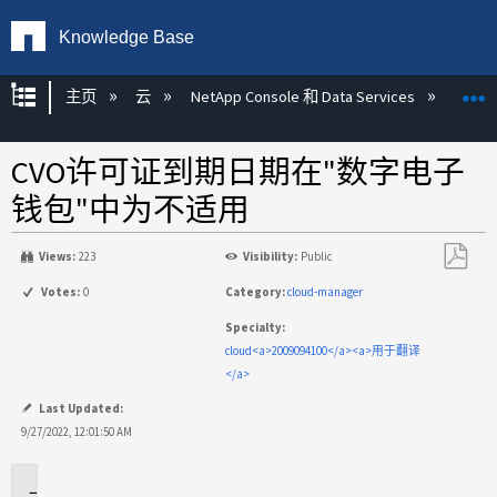
Knowledge Base
扩展/隐缩全局层次
主页
云
NetApp Console 和 Data Services
NetA
CVO许可证到期日期在"数字电子
钱包"中为不适用
Views:
223
Visibility:
Public
另
Votes:
0
Category:
cloud-manager
存
Specialty:
为
cloud<a>2009094100</a><a>用于翻译
PDF
</a>
Last Updated:
9/27/2022, 12:01:50 AM
适