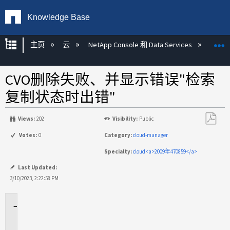
Knowledge Base
扩展/隐缩全局层次
主页
云
NetApp Console 和 Data Services
NetA
CVO删除失败、并显示错误"检索
复制状态时出错"
Views:
202
Visibility:
Public
另
Votes:
0
Category:
cloud-manager
存
Specialty:
cloud<a>2009年470859</a>
为
PDF
Last Updated:
3/10/2023, 2:22:58 PM
适
用
场