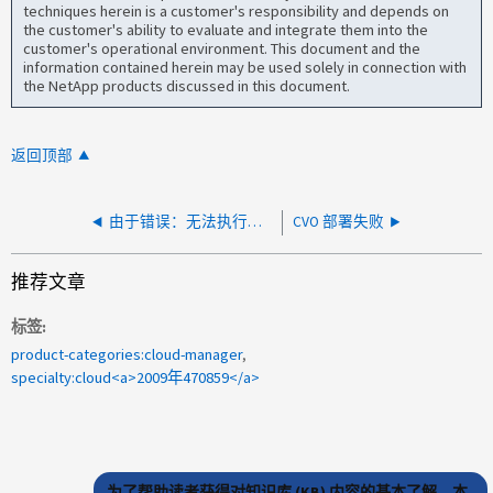
techniques herein is a customer's responsibility and depends on
the customer's ability to evaluate and integrate them into the
customer's operational environment. This document and the
information contained herein may be used solely in connection with
the NetApp products discussed in this document.
返回顶部
由于错误：无法执行容器升级任务， CVO 创建失败
CVO 部署失败
推荐文章
标签
product-categories:cloud-manager
specialty:cloud<a>2009年470859</a>
为了帮助读者获得对知识库 (KB) 内容的基本了解，本