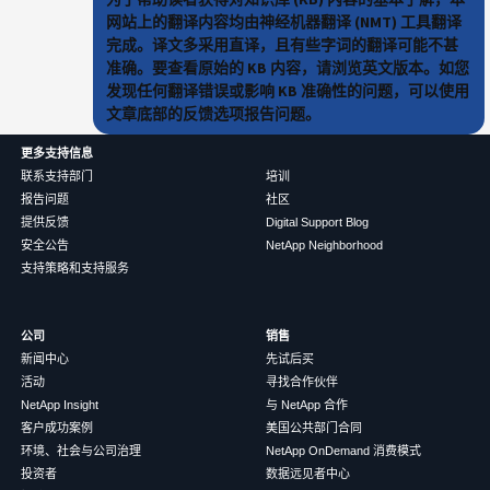
网站上的翻译内容均由神经机器翻译 (NMT) 工具翻译
完成。译文多采用直译，且有些字词的翻译可能不甚
准确。要查看原始的 KB 内容，请浏览英文版本。如您
发现任何翻译错误或影响 KB 准确性的问题，可以使用
文章底部的反馈选项报告问题。
更多支持信息
联系支持部门
培训
报告问题
社区
提供反馈
Digital Support Blog
安全公告
NetApp Neighborhood
支持策略和支持服务
公司
销售
新闻中心
先试后买
活动
寻找合作伙伴
NetApp Insight
与 NetApp 合作
客户成功案例
美国公共部门合同
环境、社会与公司治理
NetApp OnDemand 消费模式
投资者
数据远见者中心