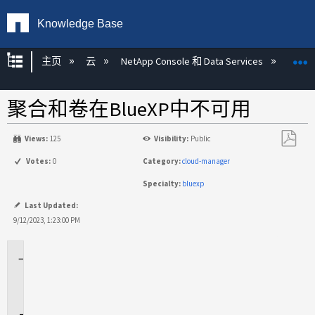
Knowledge Base
扩展/隐缩全局层次
主页
云
NetApp Console 和 Data Services
NetA
聚合和卷在BlueXP中不可用
Views:
125
Visibility:
Public
另
Votes:
0
Category:
cloud-manager
存
Specialty:
bluexp
为
PDF
Last Updated:
9/12/2023, 1:23:00 PM
适
用
场
景