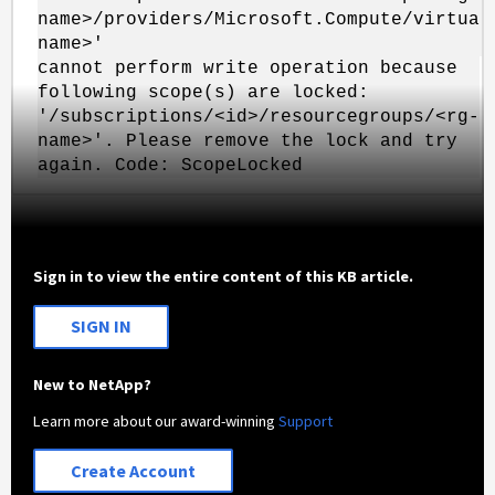
name>/providers/Microsoft.Compute/virtual
name>'
cannot perform write operation because
following scope(s) are locked:
'/subscriptions/<id>/resourcegroups/<rg-
name>'. Please remove the lock and try
again. Code: ScopeLocked
Sign in to view the entire content of this KB article.
SIGN IN
New to NetApp?
Learn more about our award-winning
Support
Create Account