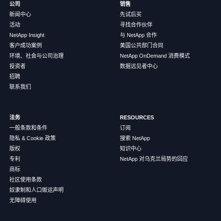
公司
销售
新闻中心
先试后买
活动
寻找合作伙伴
NetApp Insight
与 NetApp 合作
客户成功案例
美国公共部门合同
环境、社会与公司治理
NetApp OnDemand 消费模式
投资者
数据远见者中心
招聘
联系我们
法务
RESOURCES
一般条款和条件
订阅
隐私 & Cookie 政策
搜索 NetApp
版权
知识中心
专利
NetApp 对乌克兰局势的回应
商标
社区使用条款
奴隶制和人口贩运声明
无障碍使用