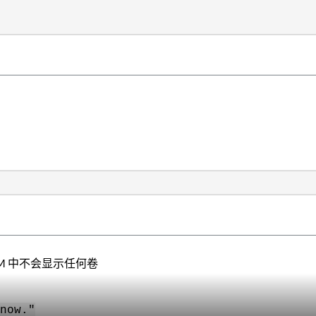
CCM 中不会显示任何卷
now."