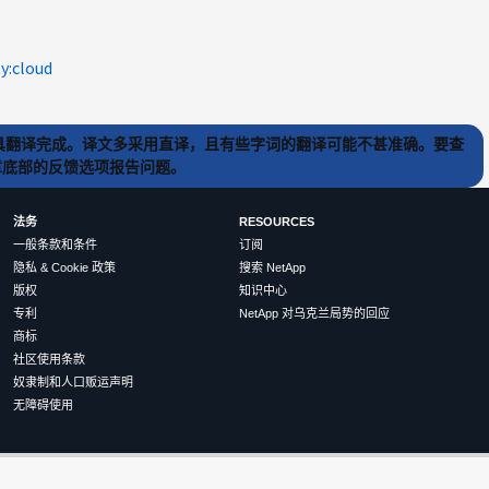
ty:cloud
) 工具翻译完成。译文多采用直译，且有些字词的翻译可能不甚准确。要查
文章底部的反馈选项报告问题。
法务
RESOURCES
一般条款和条件
订阅
隐私 & Cookie 政策
搜索 NetApp
版权
知识中心
专利
NetApp 对乌克兰局势的回应
商标
社区使用条款
奴隶制和人口贩运声明
无障碍使用