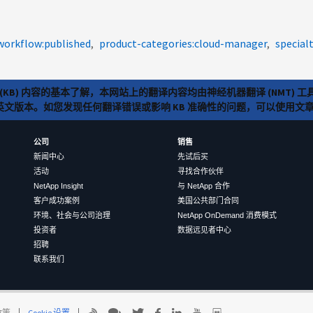
workflow:published
product-categories:cloud-manager
special
(KB) 内容的基本了解，本网站上的翻译内容均由神经机器翻译 (NMT
览英文版本。如您发现任何翻译错误或影响 KB 准确性的问题，可以使用
公司
销售
新闻中心
先试后买
活动
寻找合作伙伴
NetApp Insight
与 NetApp 合作
客户成功案例
美国公共部门合同
环境、社会与公司治理
NetApp OnDemand 消费模式
投资者
数据远见者中心
招聘
联系我们
 政策
Cookie 设置