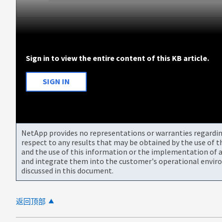
Sign in to view the entire content of this KB article.
SIGN IN
NetApp provides no representations or warranties regarding 
respect to any results that may be obtained by the use of 
and the use of this information or the implementation of a
and integrate them into the customer's operational envir
discussed in this document.
返回顶部