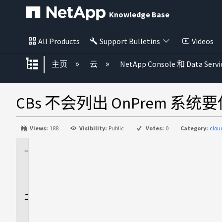
Knowledge Base
All Products
Support Bulletins
Videos
扩展/隐缩全局层次
主页
云
NetApp Console 和 Data Servi
CBs 不会列出 OnPrem 系
Views:
188
Visibility:
Public
Votes:
0
Category:
clo
适
用
场
景
问
题
描