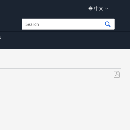
中文
另
存
为
PDF