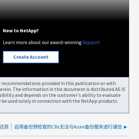
New to NetApp?
Learn more about our award-winning
Support
Create Account
or recommendations provided in this publication or with
rein. The information in this document is distributed AS IS
bility and depends on the customer's ability to evaluate
be used solely in connection with the NetApp products
持还原
启用备份预检查的CBs无法与Azure备份服务进行通信