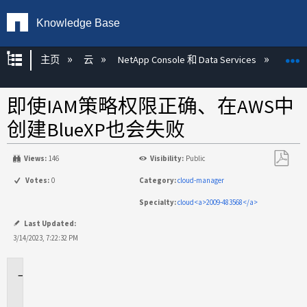
Knowledge Base
扩展/隐缩全局层次
主页
云
NetApp Console 和 Data Services
NetA
即使IAM策略权限正确、在AWS中
创建BlueXP也会失败
Views:
146
Visibility:
Public
另
Votes:
0
Category:
cloud-manager
存
Specialty:
cloud<a>2009-483568</a>
为
PDF
Last Updated:
3/14/2023, 7:22:32 PM
适
用
场