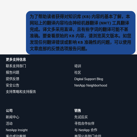
为了帮助读者获得对知识库 (KB) 内容的基本了解，本
网站上的翻译内容均由神经机器翻译 (NMT) 工具翻译
完成。译文多采用直译，且有些字词的翻译可能不甚
准确。要查看原始的 KB 内容，请浏览英文版本。如您
发现任何翻译错误或影响 KB 准确性的问题，可以使用
文章底部的反馈选项报告问题。
更多支持信息
联系支持部门
培训
报告问题
社区
提供反馈
Digital Support Blog
安全公告
NetApp Neighborhood
支持策略和支持服务
公司
销售
新闻中心
先试后买
活动
寻找合作伙伴
NetApp Insight
与 NetApp 合作
客户成功案例
美国公共部门合同