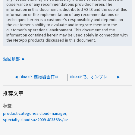
observance of any recommendations provided herein. The
information in this document is distributed AS IS and the use of this
information or the implementation of any recommendations or
techniques herein is a customer's responsibility and depends on
the customer's ability to evaluate and integrate them into the
customer's operational environment. This document and the
information contained herein may be used solely in connection with
the NetApp products discussed in this document.
返回顶部
BlueXP 连接器会在UI中显示非活动状态
BlueXPで、オンプレミスシステムの ホスト名ではなくIPアドレスが表示される
推荐文章
标签
product-categories:cloud-manager
specialty:cloud<a>2009-483568</a>