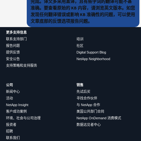
完成。译文多采用直译，且有些字词的翻译可能不甚
准确。要查看原始的 KB 内容，请浏览英文版本。如您
发现任何翻译错误或影响 KB 准确性的问题，可以使用
文章底部的反馈选项报告问题。
更多支持信息
联系支持部门
培训
报告问题
社区
提供反馈
Digital Support Blog
安全公告
NetApp Neighborhood
支持策略和支持服务
公司
销售
新闻中心
先试后买
活动
寻找合作伙伴
NetApp Insight
与 NetApp 合作
客户成功案例
美国公共部门合同
环境、社会与公司治理
NetApp OnDemand 消费模式
投资者
数据远见者中心
招聘
联系我们