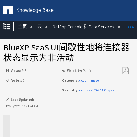
Knowledge Base
扩展/隐缩全局层次
主页
云
NetApp Console 和 Data Services
NetA
BlueXP SaaS UI间歇性地将连接器
状态显示为非活动
Views:
245
Visibility:
Public
另
Votes:
0
Category:
cloud-manager
存
Specialty:
cloud<a>2009843500</a>
为
PDF
Last Updated:
12/20/2023, 10:24:24 AM
适
用
场