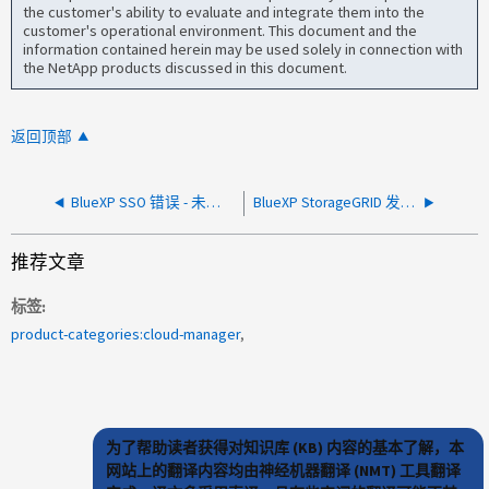
the customer's ability to evaluate and integrate them into the
customer's operational environment. This document and the
information contained herein may be used solely in connection with
the NetApp products discussed in this document.
返回顶部
BlueXP SSO 错误 - 未为连接启用 IdP 启动的登录
BlueXP StorageGRID 发现失败，verifyHostCertificate 错误 500
推荐文章
标签
product-categories:cloud-manager
为了帮助读者获得对知识库 (KB) 内容的基本了解，本
网站上的翻译内容均由神经机器翻译 (NMT) 工具翻译