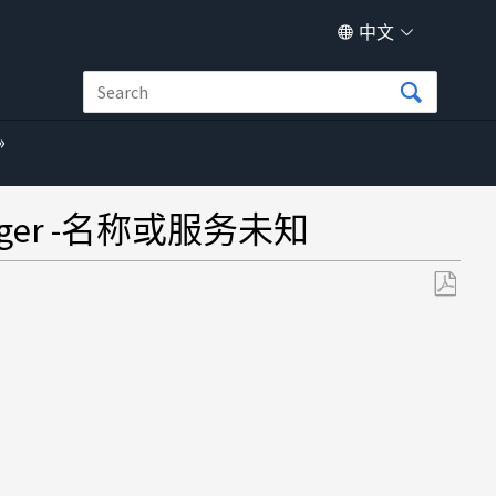
中文
nager -名称或服务未知
另
存
为
PDF