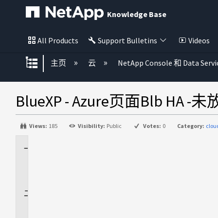
Knowledge Base
All Products
Support Bulletins
Videos
扩展/隐缩全局层次
主页
云
NetApp Console 和 Data Servi
BlueXP - Azure页面Blb 
Views:
185
Visibility:
Public
Votes:
0
Category:
clo
适
用
场
景
问
题
描