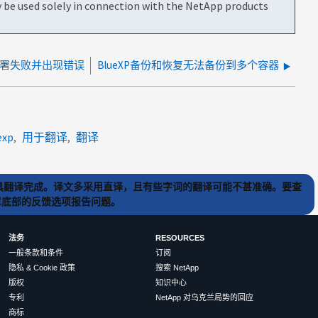
be used solely in connection with the NetApp products
CVO 部署失败并出现错误
BlueXP备份和恢复无法备份到多个容器
exp
用于翻译
翻译
) 工具翻译完成。译文多采用直译，且有些字词的翻译可能不甚准确。要查
文章底部的反馈选项报告问题。
法务
RESOURCES
一般条款和条件
订阅
隐私 & Cookie 政策
搜索 NetApp
版权
知识中心
专利
NetApp 对乌克兰局势的回应
商标