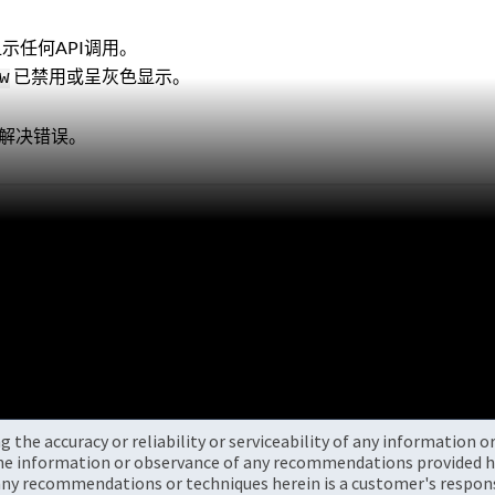
示任何API调用。
已禁用或呈灰色显示。
w
未解决错误。
the accuracy or reliability or serviceability of any information 
the information or observance of any recommendations provided he
ny recommendations or techniques herein is a customer's responsi