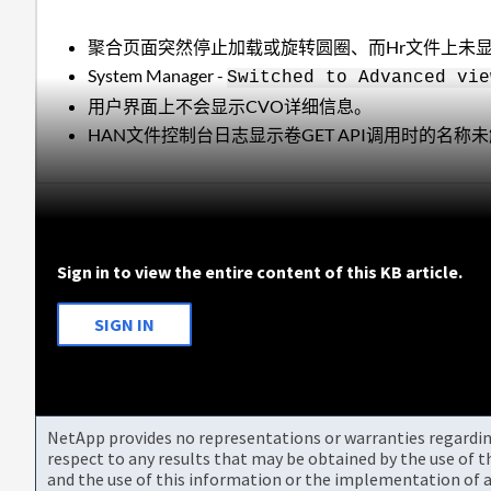
聚合页面突然停止加载或旋转圆圈、而Hr文件上未显
System Manager -
Switched to Advanced vie
用户界面上不会显示CVO详细信息。
HAN文件控制台日志显示卷GET API调用时的名称
Sign in to view the entire content of this KB article.
SIGN IN
NetApp provides no representations or warranties regarding 
respect to any results that may be obtained by the use of 
and the use of this information or the implementation of a