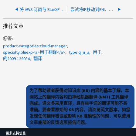
将 AWS 订阅与 BlueXP 关联失败，提示不允许执行操作
尝试将IP移动到ENI、因为AWS会阻止IP移动到ENI的子网之外
推荐文章
标签
product-categories:cloud-manager
specialty:bluexp<a>用于翻译</a>
type:q_n_a
用于
的2009-129034
翻译
为了帮助读者获得对知识库 (KB) 内容的基本了解，本
网站上的翻译内容均由神经机器翻译 (NMT) 工具翻译
完成。译文多采用直译，且有些字词的翻译可能不甚
准确。要查看原始的 KB 内容，请浏览英文版本。如您
发现任何翻译错误或影响 KB 准确性的问题，可以使用
文章底部的反馈选项报告问题。
更多支持信息