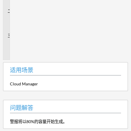
景
问
题
解
答
追
加
信
息
适用场景
Cloud Manager
问题解答
警报将以80%的容量开始生成。