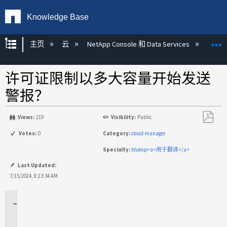
Knowledge Base
扩展/隐缩全局层次
主页
云
NetApp Console 和 Data Services
NetA
许可证限制以多大容量开始发送
警报？
Views:
219
Visibility:
Public
另
Votes:
0
Category:
cloud-manager
存
Specialty:
bluexp<a>用于翻译</a>
为
PDF
Last Updated:
7/15/2024, 8:23:34 AM
适
用
场