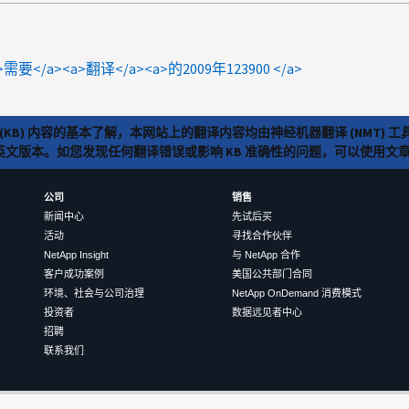
d<a>需要</a><a>翻译</a><a>的2009年123900 </a>
(KB) 内容的基本了解，本网站上的翻译内容均由神经机器翻译 (NMT
览英文版本。如您发现任何翻译错误或影响 KB 准确性的问题，可以使用
公司
销售
新闻中心
先试后买
活动
寻找合作伙伴
NetApp Insight
与 NetApp 合作
客户成功案例
美国公共部门合同
环境、社会与公司治理
NetApp OnDemand 消费模式
投资者
数据远见者中心
招聘
联系我们