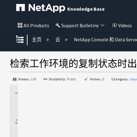
Knowledge Base
All Products
Support Bulletins
Videos
扩展/隐缩全局层次
主页
云
NetApp Console 和 Data Servi
检索工作环境的复制状态时出
Views:
138
Visibility:
Public
Votes:
0
Category:
clo
适
用
场
景
问
题
描