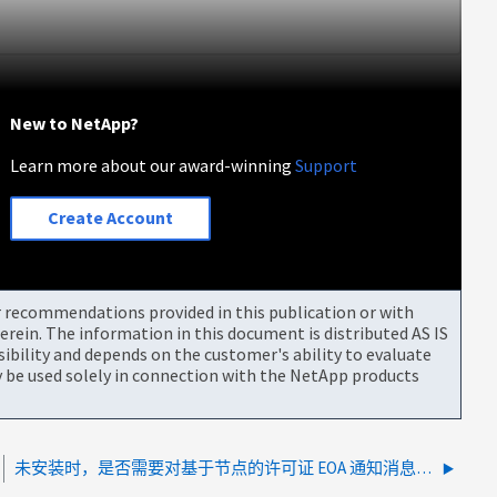
New to NetApp?
Learn more about our award-winning
Support
Create Account
or recommendations provided in this publication or with
rein. The information in this document is distributed AS IS
bility and depends on the customer's ability to evaluate
be used solely in connection with the NetApp products
未安装时，是否需要对基于节点的许可证 EOA 通知消息采取任何操作？