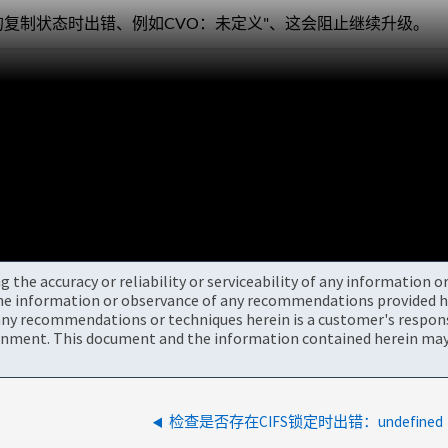
的复制状态时出错、例如CVO：未定义"、这会阻止继续升级。
the accuracy or reliability or serviceability of any information 
the information or observance of any recommendations provided he
ny recommendations or techniques herein is a customer's responsi
onment. This document and the information contained herein may 
检查是否存在CIFS锁定时出错：undefined