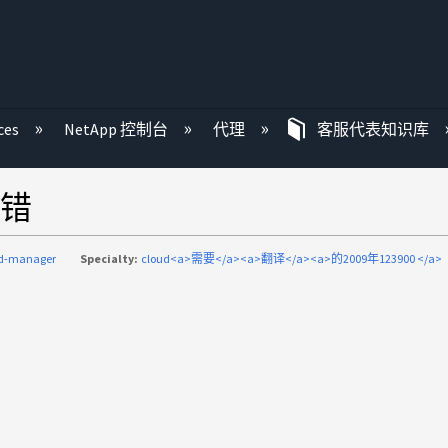
ces
NetApp 控制台
代理
客服代表知识库
错
ud-manager
Specialty:
cloud<a>需要</a><a>翻译</a><a>的2009年123900 </a>