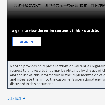
尝试升级CVO时、UI中会显示一条错误"检索工作环境
Sign in to view the entire content of this KB article.
SIGN IN
NetApp provides no representations or warranties regarding 
respect to any results that may be obtained by the use of 
and the use of this information or the implementation of a
and integrate them into the customer's operational envir
discussed in this document.
返回顶部