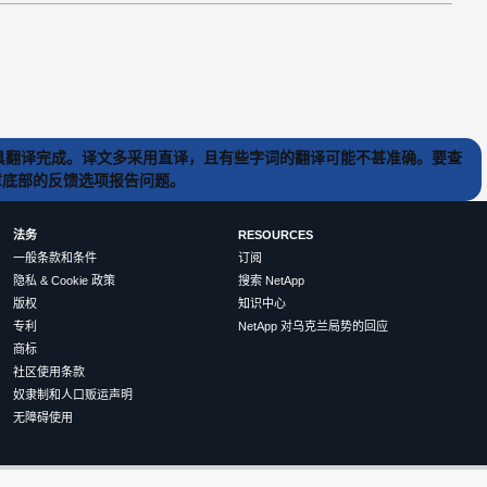
) 工具翻译完成。译文多采用直译，且有些字词的翻译可能不甚准确。要查
文章底部的反馈选项报告问题。
法务
RESOURCES
一般条款和条件
订阅
隐私 & Cookie 政策
搜索 NetApp
版权
知识中心
专利
NetApp 对乌克兰局势的回应
商标
社区使用条款
奴隶制和人口贩运声明
无障碍使用