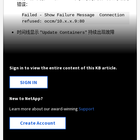
错误：
Failed - Show Failure Message Connection
refused: occm/10.x.x.9:80
时间线显示
持续出现故障
"Update Containers"
Sign in to view the entire content of this KB article.
SIGN IN
New to NetApp?
Learn more about our award-winning
Support
Create Account