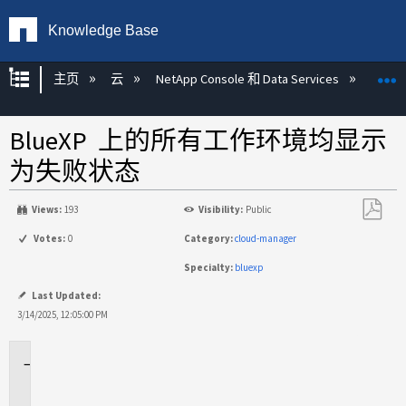
Knowledge Base
扩展/隐缩全局层次
主页
云
NetApp Console 和 Data Services
NetA
BlueXP 上的所有工作环境均显示
为失败状态
Views:
193
Visibility:
Public
另
Votes:
0
Category:
cloud-manager
存
Specialty:
bluexp
为
PDF
Last Updated:
3/14/2025, 12:05:00 PM
适
用
场