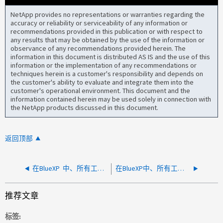
NetApp provides no representations or warranties regarding the
accuracy or reliability or serviceability of any information or
recommendations provided in this publication or with respect to
any results that may be obtained by the use of the information or
observance of any recommendations provided herein. The
information in this document is distributed AS IS and the use of this
information or the implementation of any recommendations or
techniques herein is a customer's responsibility and depends on
the customer's ability to evaluate and integrate them into the
customer's operational environment. This document and the
information contained herein may be used solely in connection with
the NetApp products discussed in this document.
返回顶部
在BlueXP 中、所有工作环境均处于故障状态
在BlueXP中、所有工作环境均显示失败
推荐文章
标签