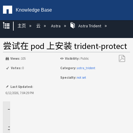
Knowledge Base
扩展/隐缩全局层次
主页
云
Astra
Astra Trident
尝试在 pod 上安装 trident-protect
Views:
105
Visibility:
Public
另
Votes:
0
Category:
astra_trident
存
Specialty:
not set
为
PDF
Last Updated:
6/12/2026, 7:04:29 PM
适
用
于
问