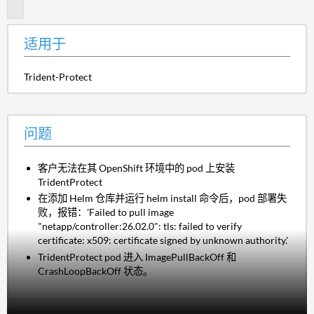
题
适用于
Trident-Protect
问题
客户无法在其 OpenShift 环境中的 pod 上安装
TridentProtect
在添加 Helm 仓库并运行 helm install 命令后，pod 部署失
败，报错：'Failed to pull image
"netapp/controller:26.02.0": tls: failed to verify
certificate: x509: certificate signed by unknown authority.'
TridentProtect pod 进入 ImagePullBackOff 和
CrashLoopBackOff 状态。