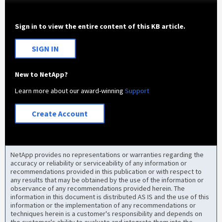
Sign in to view the entire content of this KB article.
SIGN IN
New to NetApp?
Learn more about our award-winning
Support
Create Account
NetApp provides no representations or warranties regarding the
accuracy or reliability or serviceability of any information or
recommendations provided in this publication or with respect to
any results that may be obtained by the use of the information or
observance of any recommendations provided herein. The
information in this document is distributed AS IS and the use of this
information or the implementation of any recommendations or
techniques herein is a customer's responsibility and depends on
the customer's ability to evaluate and integrate them into the