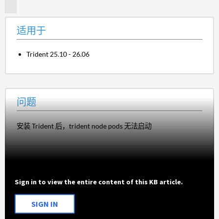
题
适用于
Trident 25.10 - 26.06
问题
安装 Trident 后，trident node pods 无法启动
Sign in to view the entire content of this KB article.
SIGN IN