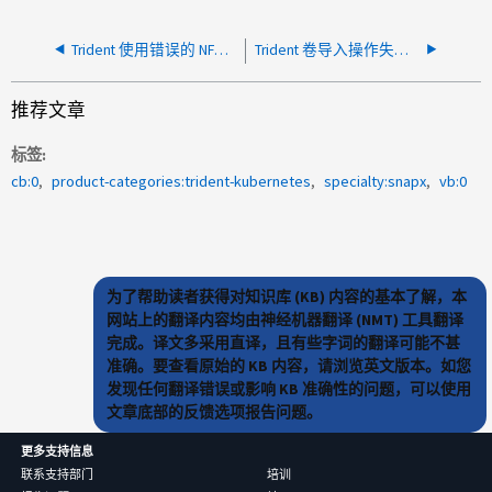
Trident 使用错误的 NFS 数据 LIF 来挂载 PVC
Trident 卷导入操作失败，出现无可用后端错误
推荐文章
标签
cb:0
product-categories:trident-kubernetes
specialty:snapx
vb:0
为了帮助读者获得对知识库 (KB) 内容的基本了解，本
网站上的翻译内容均由神经机器翻译 (NMT) 工具翻译
完成。译文多采用直译，且有些字词的翻译可能不甚
准确。要查看原始的 KB 内容，请浏览英文版本。如您
发现任何翻译错误或影响 KB 准确性的问题，可以使用
文章底部的反馈选项报告问题。
更多支持信息
联系支持部门
培训