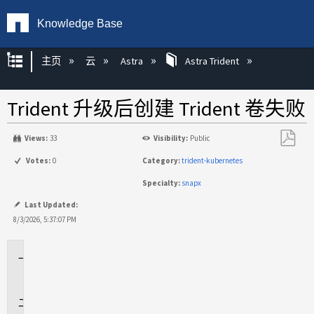
Knowledge Base
扩展/隐缩全局层次
主页
云
Astra
Astra Trident
Trident 升级后创建 Trident 卷失败
Views:
33
Visibility:
Public
另
Votes:
0
Category:
trident-kubernetes
存
Specialty:
snapx
为
PDF
Last Updated:
8/3/2026, 5:37:07 PM
适
用
于
问