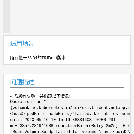
景
问
题
描
述
适用场景
所有低于23.04的TRIDent版本
问题描述
挂载操作失败、并出现以下情况：
Operation for "
{volumeName:kubernetes.io/csi/csi.trident.netapp.io
<uuid> podName: nodeName:}"failed. No retries permi
until 2023-05-16 10:15:16.88334603 -0700 PDT
m=+43857.281941688 (durationBeforeRetry 2m2s). Erro
"MountVolume.SetUp failed for volume \"pvc-<uuid>\"