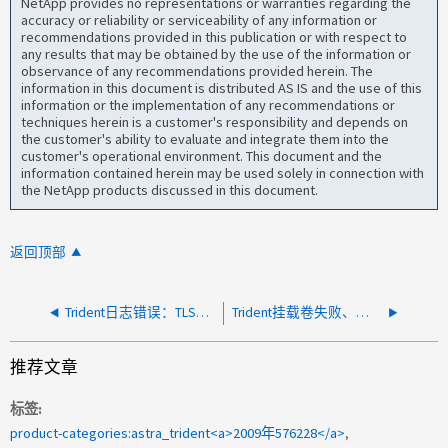
NetApp provides no representations or warranties regarding the
accuracy or reliability or serviceability of any information or
recommendations provided in this publication or with respect to
any results that may be obtained by the use of the information or
observance of any recommendations provided herein. The
information in this document is distributed AS IS and the use of this
information or the implementation of any recommendations or
techniques herein is a customer's responsibility and depends on
the customer's ability to evaluate and integrate them into the
customer's operational environment. This document and the
information contained herein may be used solely in connection with
the NetApp products discussed in this document.
返回顶部
Trident日志错误：TLS握手错误from IP：51792：读取TCP IP：17546-IP：51792：读取：对等方重置连接
Trident挂载卷失败、并显示错误"contextline exCEERCEERed"
推荐文章
标签
product-categories:astra_trident<a>2009年576228</a>