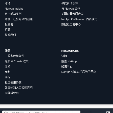
活动
寻找合作伙伴
NetApp Insight
与 NetApp 合作
客户成功案例
美国公共部门合同
环境、社会与公司治理
NetApp OnDemand 消费模式
投资者
数据远见者中心
招聘
联系我们
法务
RESOURCES
一般条款和条件
订阅
隐私 & Cookie 政策
搜索 NetApp
版权
知识中心
专利
NetApp 对乌克兰局势的回应
商标
社区使用条款
奴隶制和人口贩运声明
无障碍使用
这篇文章对您有帮助吗？
©
2026
NetApp
中文（简体）
条款和条件
隐私政策