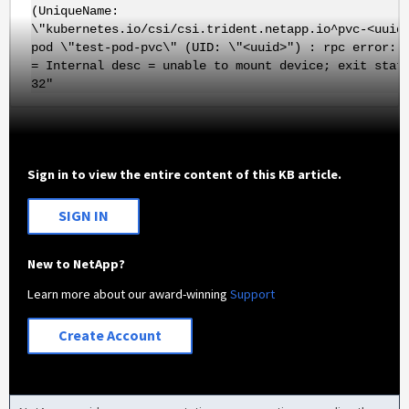
(UniqueName:
\"kubernetes.io/csi/csi.trident.netapp.io^pvc-<uuid
pod \"test-pod-pvc\" (UID: \"<uuid>") : rpc error: 
= Internal desc = unable to mount device; exit stat
32"
Sign in to view the entire content of this KB article.
SIGN IN
New to NetApp?
Learn more about our award-winning
Support
Create Account