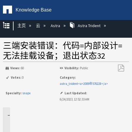
Knowledge Base
扩展/隐缩全局层次
主页
云
Astra
Astra Trident
三端安装错误：代码=内部设计=
无法挂载设备；退出状态32
Views:
60
Visibility:
Public
另
Votes:
0
Category:
存
astra_trident<a>2009年576228</a>
为
Specialty:
snapx
Last Updated:
PDF
6/24/2023, 12:52:33 AM
适
用
场