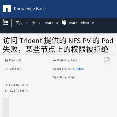
Knowledge Base
扩展/隐缩全局层次
主页
云
Astra
Astra Trident
访问 Trident 提供的 NFS PV 的 Pod
失败，某些节点上的权限被拒绝
Views:
67
Visibility:
Public
另
Votes:
0
Category:
astra_trident
存
Specialty:
snapx
为
PDF
Last Updated:
5/4/2023, 7:23:35 AM
适
用
场