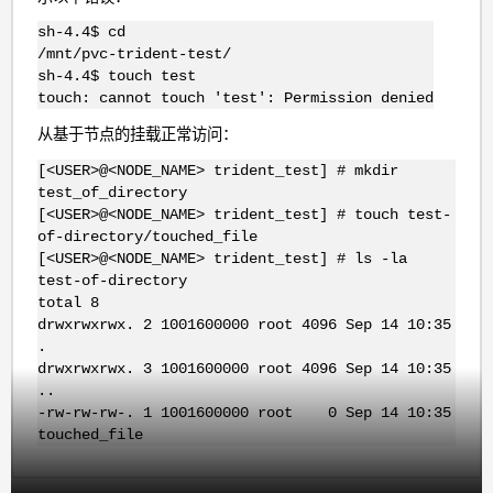
sh-4.4$ cd
/mnt/pvc-trident-test/
sh-4.4$ touch test
touch: cannot touch 'test': Permission denied
从基于节点的挂载正常访问：
[<USER>@<NODE_NAME> trident_test] # mkdir
test_of_directory
[<USER>@<NODE_NAME> trident_test] # touch test-
of-directory/touched_file
[<USER>@<NODE_NAME> trident_test] # ls -la
test-of-directory
total 8
drwxrwxrwx. 2 1001600000 root 4096 Sep 14 10:35
.
drwxrwxrwx. 3 1001600000 root 4096 Sep 14 10:35
..
-rw-rw-rw-. 1 1001600000 root 0 Sep 14 10:35
touched_file