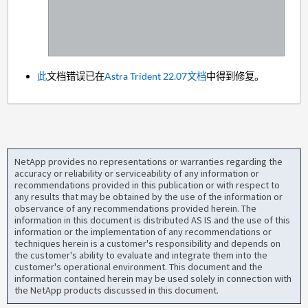
此
文档错误已在
Astra Trident 22.07文档
中得到修复。
NetApp provides no representations or warranties regarding the
accuracy or reliability or serviceability of any information or
recommendations provided in this publication or with respect to
any results that may be obtained by the use of the information or
observance of any recommendations provided herein. The
information in this document is distributed AS IS and the use of this
information or the implementation of any recommendations or
techniques herein is a customer's responsibility and depends on
the customer's ability to evaluate and integrate them into the
customer's operational environment. This document and the
information contained herein may be used solely in connection with
the NetApp products discussed in this document.