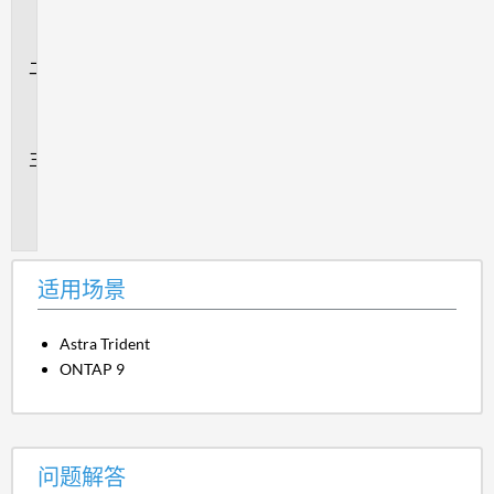
场
景
问
题
解
答
追
加
信
息
适用场景
Astra Trident
ONTAP 9
问题解答