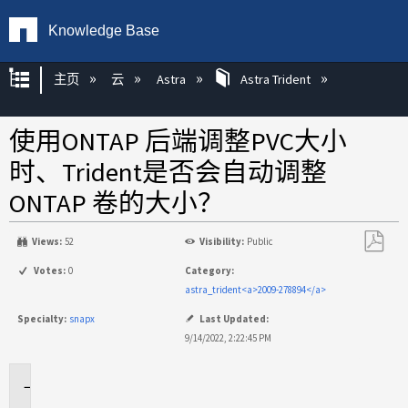
Knowledge Base
扩展/隐缩全局层次
主页
云
Astra
Astra Trident
使用ONTAP 后端调整PVC大小
时、Trident是否会自动调整
ONTAP 卷的大小？
Views:
52
Visibility:
Public
另
Votes:
0
Category:
存
astra_trident<a>2009-278894</a>
为
Specialty:
snapx
Last Updated:
PDF
9/14/2022, 2:22:45 PM
适
用