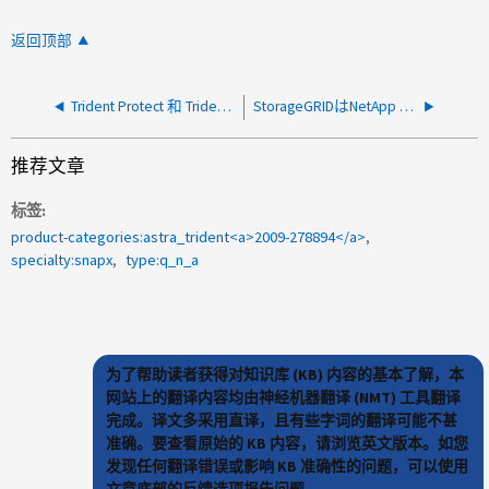
返回顶部
Trident Protect 和 Trident 是否支持 FlexGroups 的镜像？
StorageGRIDはNetApp Tridentのバックエンドストレージとしてサポートされていますか。
推荐文章
标签
product-categories:astra_trident<a>2009-278894</a>
specialty:snapx
type:q_n_a
为了帮助读者获得对知识库 (KB) 内容的基本了解，本
网站上的翻译内容均由神经机器翻译 (NMT) 工具翻译
完成。译文多采用直译，且有些字词的翻译可能不甚
准确。要查看原始的 KB 内容，请浏览英文版本。如您
发现任何翻译错误或影响 KB 准确性的问题，可以使用