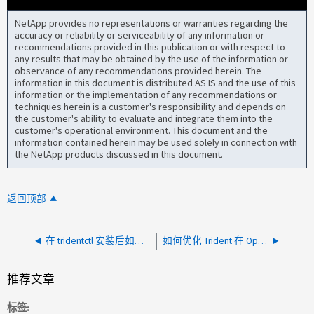
NetApp provides no representations or warranties regarding the
accuracy or reliability or serviceability of any information or
recommendations provided in this publication or with respect to
any results that may be obtained by the use of the information or
observance of any recommendations provided herein. The
information in this document is distributed AS IS and the use of this
information or the implementation of any recommendations or
techniques herein is a customer's responsibility and depends on
the customer's ability to evaluate and integrate them into the
customer's operational environment. This document and the
information contained herein may be used solely in connection with
the NetApp products discussed in this document.
返回顶部
在 tridentctl 安装后如何修改 autosupportProxy
如何优化 Trident 在 OpenShift 上的 NFS 挂载
推荐文章
标签