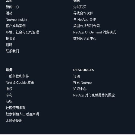
公司
销售
新闻中心
先试后买
活动
寻找合作伙伴
NetApp Insight
与 NetApp 合作
客户成功案例
美国公共部门合同
环境、社会与公司治理
NetApp OnDemand 消费模式
投资者
数据远见者中心
招聘
联系我们
法务
RESOURCES
一般条款和条件
订阅
隐私 & Cookie 政策
搜索 NetApp
版权
知识中心
专利
NetApp 对乌克兰局势的回应
商标
社区使用条款
奴隶制和人口贩运声明
无障碍使用