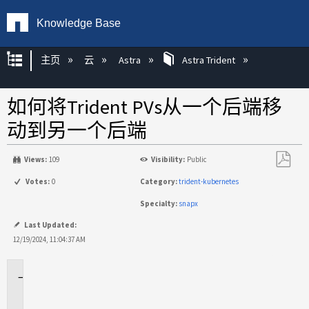
Knowledge Base
扩展/隐缩全局层次
主页
云
Astra
Astra Trident
如何将Trident PVs从一个后端移
动到另一个后端
Views:
109
Visibility:
Public
另
Votes:
0
Category:
trident-kubernetes
存
Specialty:
snapx
为
PDF
Last Updated:
12/19/2024, 11:04:37 AM
适
用
场